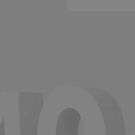
Einige
funkti
unbedi
nützli
können
die Co
anpass
Impre
U
D
b
A
D
O