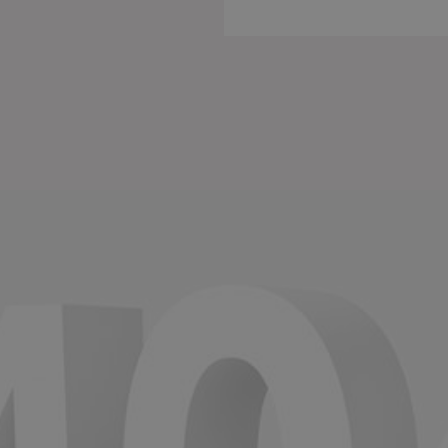
Einige
funkti
unbedi
nützli
können
die Co
anpass
Impre
U
D
b
A
D
O