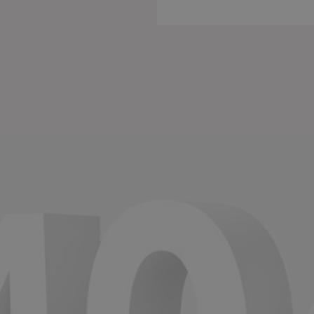
Einige
funkti
unbedi
nützli
können
die Co
anpass
Impre
U
D
b
A
D
O